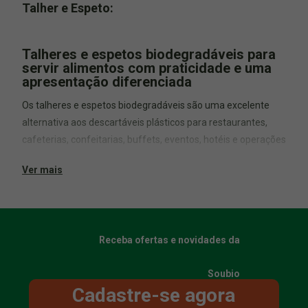
Talher e Espeto:
Talheres e espetos biodegradáveis para
servir alimentos com praticidade e uma
apresentação diferenciada
Os talheres e espetos biodegradáveis são uma excelente
alternativa aos descartáveis plásticos para restaurantes,
cafeterias, confeitarias, buffets, eventos, hotéis e operações
de food service que buscam unir praticidade, qualidade e
Ver mais
uma proposta mais sustentável.
Nesta categoria você encontra utensílios produzidos em
madeira
,
bambu
e
amido de milho
, desenvolvidos para
diferentes momentos do consumo, desde refeições
Receba ofertas e novidades da
completas até sobremesas, cafés, drinks, petiscos,
degustações e finger foods.
Soubio
Cadastre-se agora
Além da funcionalidade, esses produtos ajudam a valorizar a