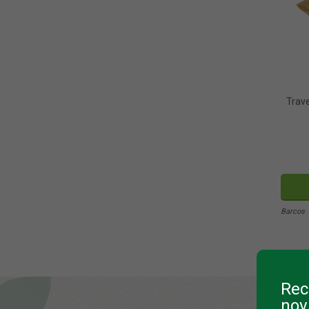
Trav
Barcos
Rec
nov