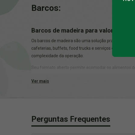
Barcos:
Barcos de madeira para valorizar a 
Os barcos de madeira são uma solução prática para se
cafeterias, buffets, food trucks e serviços de cater
complexidade da operação.
Seu formato aberto permite acomodar os alimentos d
apresentação mais sofisticada, algo cada vez mais va
Ver mais
Quais alimentos podem ser servidos
Os barcos de madeira são extremamente versáteis e se a
hambúrgueres, porções de frituras e diversas outras op
Perguntas Frequentes
Como possuem uma base firme e bordas que ajudam a a
resultado é uma apresentação mais organizada e um a