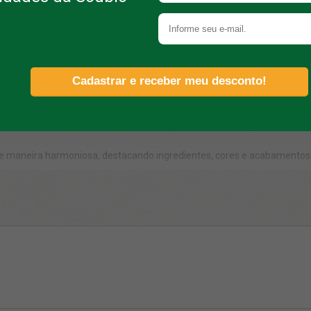
apresentação dos alimentos
rvir alimentos de forma organizada e com uma apresentação que chama
ing, eles transformam pequenas porções em uma experiência mais agrad
e maneira harmoniosa, destacando ingredientes, cores e acabamentos
lorizado em estabelecimentos que buscam oferecer uma boa experiênci
 em barcos de madeira?
daptam a diferentes tipos de preparo. São muito utilizados para servir
ções individuais.
comodar os alimentos, oferecem mais estabilidade durante o serviço e
tendimento mais eficiente, especialmente em eventos e operações com