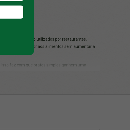
 a atenção. Muito utilizados por restaurantes,
ável, agregando valor aos alimentos sem aumentar a
. Isso faz com que pratos simples ganhem uma
a ao cliente.
 sushi, canapés, finger foods, petiscos, doces, mini
 facilitam o transporte até o consumidor. O
 grande fluxo de clientes.