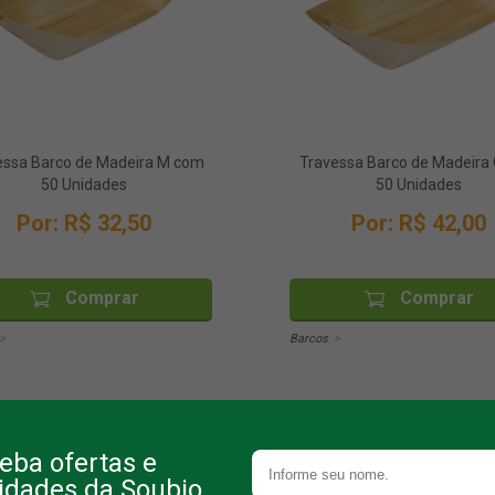
essa Barco de Madeira M com
Travessa Barco de Madeira
50 Unidades
50 Unidades
Por:
R$ 32,50
Por:
R$ 42,00
Comprar
Comprar
Barcos
eba ofertas e
idades da Soubio